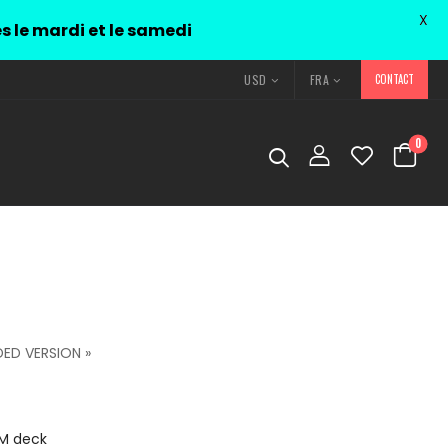
X
és le mardi et le samedi
USD
FRA
CONTACT
0
DED VERSION »
M deck