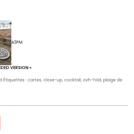
A3PM
NDED VERSION »
d
Étiquettes :
cartes
,
close-up
,
cocktail
,
ovh-fold
,
pliage de