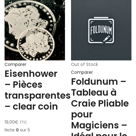
Comparer
Out of Stock
Eisenhower
Comparer
Foldunum –
– Pièces
Tableau à
transparentes
Craie Pliable
– clear coin
pour
19,00
€
Magiciens –
TTC
Note
0
sur 5