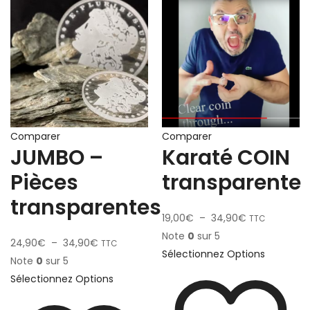
Comparer
Comparer
JUMBO –
Karaté COIN
Pièces
transparente
transparentes
19,00
€
–
34,90
€
TTC
Note
0
sur 5
24,90
€
–
34,90
€
TTC
Sélectionnez Options
Note
0
sur 5
Sélectionnez Options