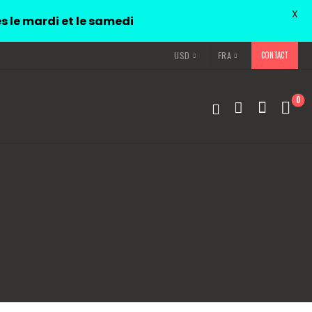
X
és le mardi et le samedi
USD
FRA
CONTACT
0