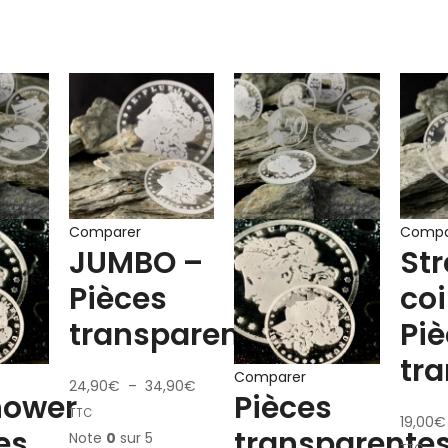
Comparer
Compa
JUMBO –
St
Pièces
coi
transparentes
Pi
tr
Comparer
24,90
€
–
34,90
€
hower
Pièces
TTC
19,00
€
es
transparente
Note
0
sur 5