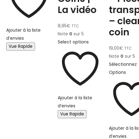
La vidéo
trans
– clea
8,95
€
TTC
coin
Ajouter à la liste
Note
0
sur 5
d’envies
Select options
Vue Rapide
19,00
€
TTC
Note
0
sur 5
Sélectionnez
Options
Ajouter à la liste
d’envies
Vue Rapide
Ajouter à la li
d’envies