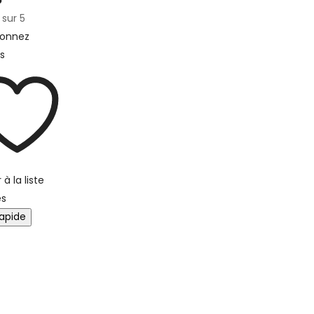
sur 5
ionnez
s
 à la liste
es
apide