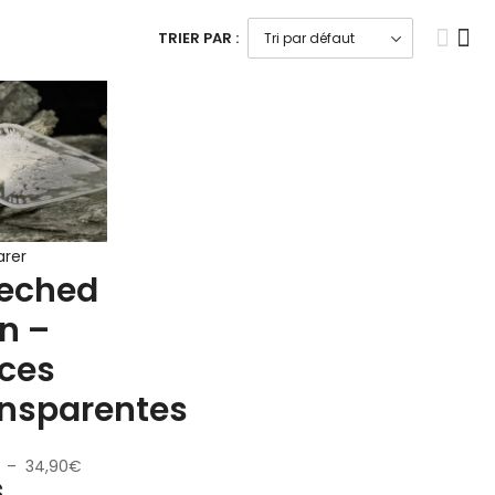
TRIER PAR :
rer
reched
n –
èces
ansparentes
–
34,90
€
s