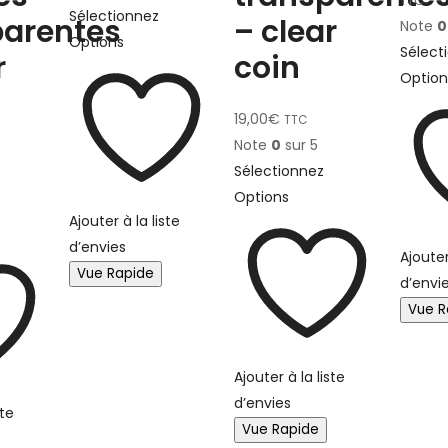
TTC
Sélectionnez
parentes
– clear
Note
0
Options
Sélect
r
coin
Option
19,00
€
TTC
Note
0
sur 5
Sélectionnez
Options
Ajouter à la liste
d’envies
Ajouter
Vue Rapide
d’envi
Vue R
Ajouter à la liste
d’envies
ste
Vue Rapide