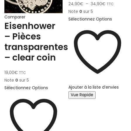
24,90
€
–
34,90
€
TTC
Note
0
sur 5
Comparer
Sélectionnez Options
Eisenhower
– Pièces
transparentes
– clear coin
19,00
€
TTC
Note
0
sur 5
Ajouter à la liste d’envies
Sélectionnez Options
Vue Rapide