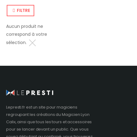
FILTRE
Aucun produit ne
correspond à votre
sélection.
Lepresti.fr est un site pour magiciens
regroupant les créations du
Magicien Lyon
Calix, ainsi que tous les tours et accessoires
pour se lancer devant un public. Que vous
soyez débutant ou confirmé, vous trouverez