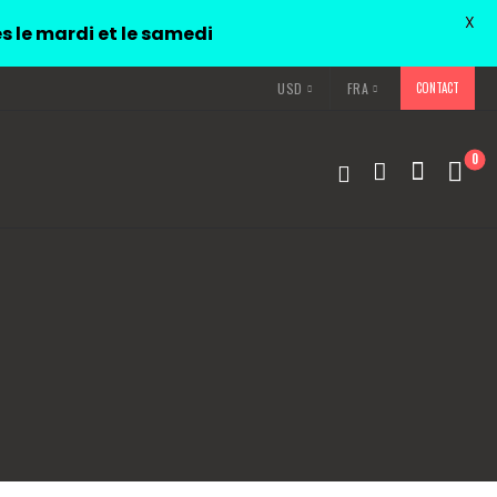
X
és le mardi et le samedi
USD
FRA
CONTACT
0