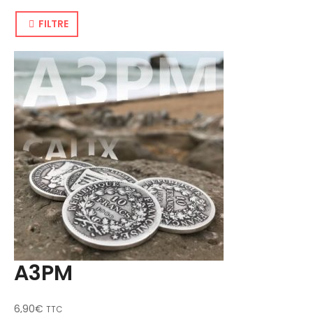
FILTRE
A3PM
6,90
€
TTC