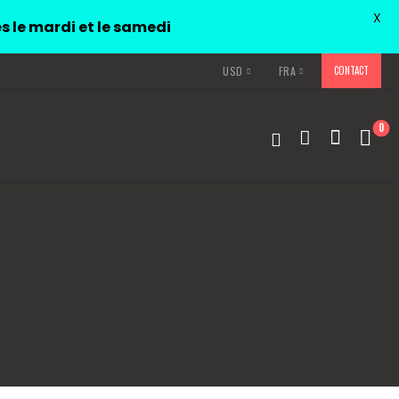
X
és le mardi et le samedi
USD
FRA
CONTACT
0