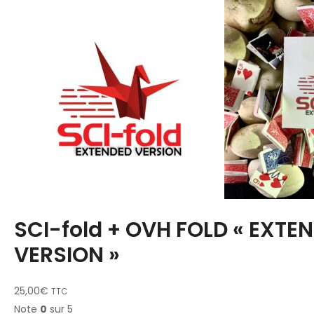
SCI-fold + OVH FOLD « EXTE
VERSION »
25,00
€
TTC
Note
0
sur 5